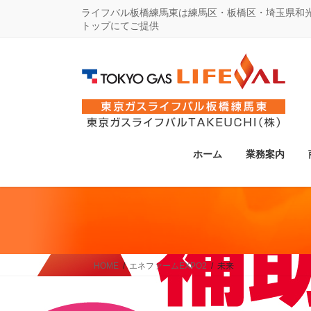
コ
ナ
ライフバル板橋練馬東は練馬区・板橋区・埼玉県和
トップにてご提供
ン
ビ
テ
ゲ
ン
ー
ツ
シ
に
ョ
移
ン
動
に
ホーム
業務案内
移
動
HOME
エネファームEXPO2
未来