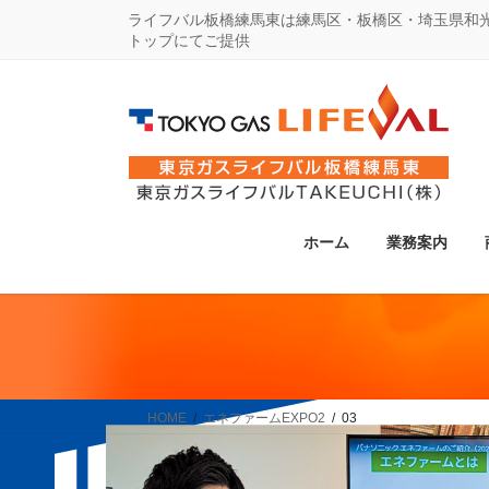
コ
ナ
ライフバル板橋練馬東は練馬区・板橋区・埼玉県和
トップにてご提供
ン
ビ
テ
ゲ
ン
ー
ツ
シ
に
ョ
移
ン
動
に
ホーム
業務案内
移
動
HOME
エネファームEXPO2
03