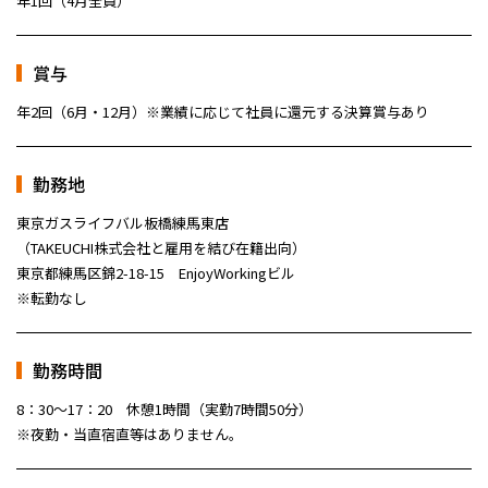
年1回（4月全員）
賞与
年2回（6月・12月）※業績に応じて社員に還元する決算賞与あり
勤務地
東京ガスライフバル板橋練馬東店
（TAKEUCHI株式会社と雇用を結び在籍出向）
東京都練馬区錦2-18-15 EnjoyWorkingビル
※転勤なし
勤務時間
8：30～17：20 休憩1時間（実勤7時間50分）
※夜勤・当直宿直等はありません。